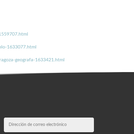
-1559707.html
plo-1633077.html
aragoza-geografa-1633421.html