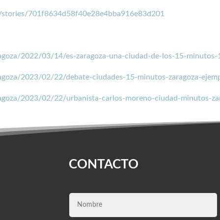
om/stories/701f8634d58f40e28e4bba916e83d201
ragoza/2022/03/14/es-zaragoza-una-ciudad-de-los-15-minutos
aragoza/2023/02/22/debate-ciudades-15-minutos-zaragoza-ejem
ragoza/2023/02/22/urbanista-carlos-moreno-ciudad-minutos-z
CONTACTO